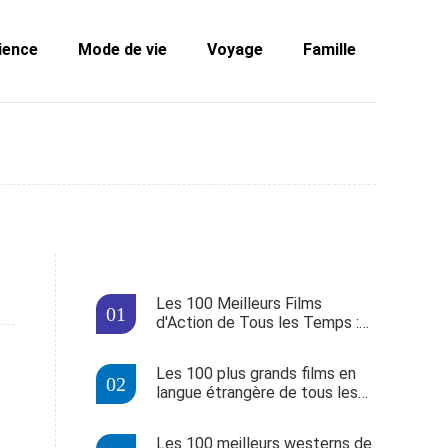
ience
Mode de vie
Voyage
Famille
Les 100 Meilleurs Films
d'Action de Tous les Temps :
Classement Stacker Basé sur
IMDb et Rotten Tomatoes
Les 100 plus grands films en
langue étrangère de tous les
temps, selon le sondage BBC
Les 100 meilleurs westerns de