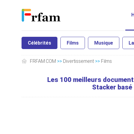
Célébrités
Films
Musique
La
FRFAM.COM
>>
Divertissement
>>
Films
Les 100 meilleurs document
Stacker basé 