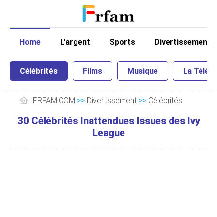
Home
L'argent
Sports
Divertissement
Célébrités
Films
Musique
La Télé
FRFAM.COM
>>
Divertissement
>>
Célébrités
30 Célébrités Inattendues Issues des Ivy
League