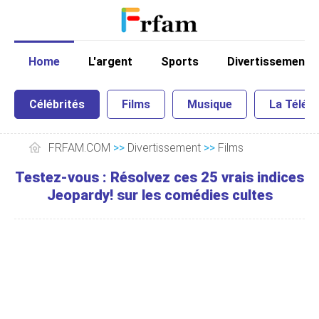
Home
L'argent
Sports
Divertissement
Célébrités
Films
Musique
La Télé
FRFAM.COM
>>
Divertissement
>>
Films
Testez-vous : Résolvez ces 25 vrais indices
Jeopardy! sur les comédies cultes